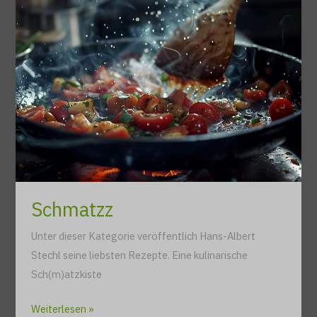
Schmatzz
Unter dieser Kategorie veröffentlich Hans-Albert
Stechl seine liebsten Rezepte. Eine kulinarische
Sch(m)atzkiste
Schmatzz
Weiterlesen »